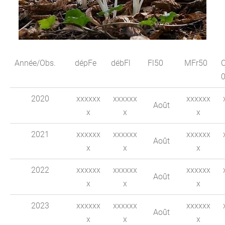
Année/Obs.
dépFe
débFl
Fl50
MFr50
2020
xxxxxx
xxxxxx
xxxxxx
Août
x
x
x
2021
xxxxxx
xxxxxx
xxxxxx
Août
x
x
x
2022
xxxxxx
xxxxxx
xxxxxx
Août
x
x
x
2023
xxxxxx
xxxxxx
xxxxxx
Août
x
x
x