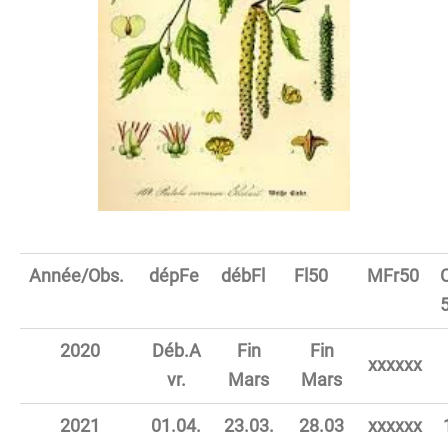
Année/Obs.
dépFe
débFl
Fl50
MFr50
2020
Déb.A
Fin
Fin
xxxxxx
vr.
Mars
Mars
2021
01.04.
23.03.
28.03
xxxxxx