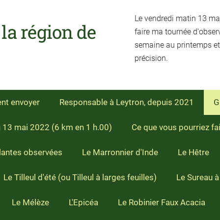
Le vendredi matin 13 mai 
a région de
faire ma tournée d'obser
semaine au printemps et
précision.
ent envoyer
Responsable à Leytron, depuis 2021
G
u 13 mai 2022 (6 km en 1 h.00)
Ce que vous pourriez fa
lantes observées
Le Marronnier d'Inde
Le Hêtre
Le Tilleul d'été (ou Tilleul à larges feuilles)
Le Sureau à
Le Mélèze
L'Epicéa
Le Robinier Faux Acacia