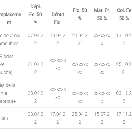
Dépl.
Flo. 50
Mat. Fr.
Col. Fe
mplaceme
Fe. 50
Début
%
50 %
50 %
nt
%
Flo.
e de Croix
07.04.2
18.04.2
21’04.2
xxxxxxx
13.10.2
mmeubles
2
2
2’’
x
2
 Riddes
xxxxxxx
ive
21.04.2
xxxxxxx
xxxxxxx
25.10.2
xx
auche)
2
xx
xx
2.
ès de la
xxxxxxx
rtie
23.04.2
xxxxxxx
xxxxxxx
03.11.2
xx
utoroute
2
xx
x
2
03.04.2
17.04.2
25.04.2
15.07.2
17.11.2
isin
2
2
2
2
2