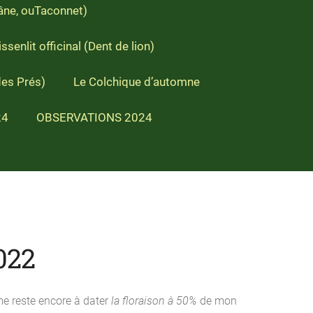
'âne, ouTaconnet)
ssenlit officinal (Dent de lion)
des Prés)
Le Colchique d’automne
24
OBSERVATIONS 2024
022
ste encore à dater
la floraison à 50%
de mon