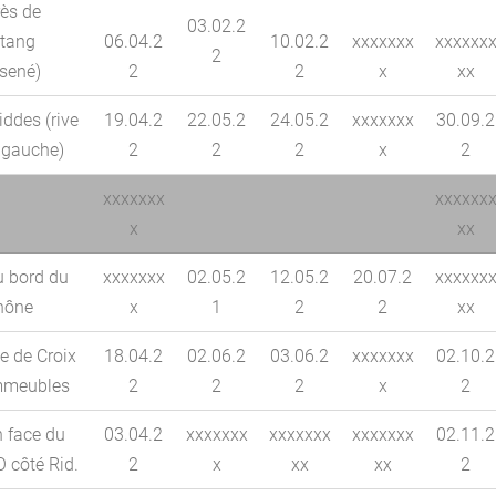
ès de
03.02.2
étang
06.04.2
10.02.2
xxxxxxx
xxxxxx
2
sené)
2
2
x
xx
iddes (rive
19.04.2
22.05.2
24.05.2
xxxxxxx
30.09.2
gauche)
2
2
2
x
2
xxxxxxx
xxxxxx
x
xx
u bord du
xxxxxxx
02.05.2
12.05.2
20.07.2
xxxxxx
hône
x
1
2
2
xx
e de Croix
18.04.2
02.06.2
03.06.2
xxxxxxx
02.10.2
mmeubles
2
2
2
x
2
 face du
03.04.2
xxxxxxx
xxxxxxx
xxxxxxx
02.11.2
 côté Rid.
2
x
xx
xx
2