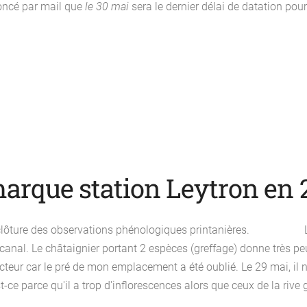
oncé par mail que
l
e 30 mai
sera le
dernier délai de datation pou
arque station Leytron en 
ôture des observations phénologiques printanières. Les ro
 canal. Le châtaignier portant 2 espèces (greffage) donne très peu d
cteur car le pré de mon emplacement a été oublié. Le 29 mai, il n'es
t-ce parce qu'il a trop d'inflorescences alors que ceux de la rive