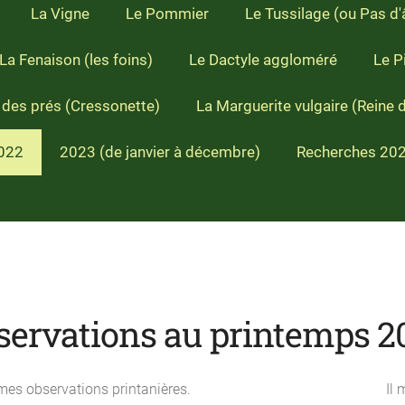
La Vigne
Le Pommier
Le Tussilage (ou Pas d
La Fenaison (les foins)
Le Dactyle aggloméré
Le Pi
des prés (Cressonette)
La Marguerite vulgaire (Reine 
022
2023 (de janvier à décembre)
Recherches 20
servations au printemps 2
u bout de mes observations printanières. Il me re