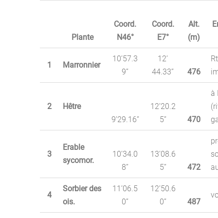
Coord.
Coord.
Alt.
E
Plante
N46°
E7°
(m)
10’57.3
12’
Rt
1
Marronnier
9’’
44.33’’
476
i
à
2
Hêtre
12’20.2
(r
9’29.16’’
5’’
470
g
pr
Erable
3
10’34.0
13’08.6
so
sycomor.
8’’
5’’
472
a
Sorbier des
11’06.5
12’50.6
4
vo
ois.
0’’
0’’
487