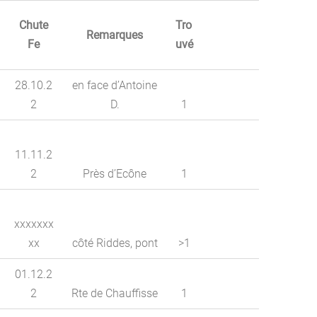
Chute
Tro
Remarques
Fe
uvé
28.10.2
en face d’Antoine
2
D.
1
11.11.2
2
Près d’Ecône
1
xxxxxxx
xx
côté Riddes, pont
>1
01.12.2
2
Rte de Chauffisse
1