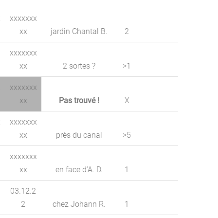
x
xxxxxxx
xx
jardin Chantal B.
2
xxxxxxx
xx
2 sortes ?
>1
x
xxxxxxx
xx
Pas trouvé !
X
x
xxxxxxx
xx
près du canal
>5
xxxxxxx
xx
en face d’A. D.
1
03.12.2
2
chez Johann R.
1