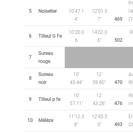
Pr
5
Noisetier
10’47.1
12’01.5
l’
4’’
7’’
469
(T
10’20.0
14’02.0
R
6
Tilleul G Fe
6
6’’
502
Sureau
7
rouge
Sureau
10’
12’
A
8
noir
43.44’’
59.80’’
470
R
10’
12’
Rt
9
Tilleul p fe
57.11’’
43.28’’
476
i
11’12.3
12’43.3
En
10
Mélèze
8’’
0’’
493
CO