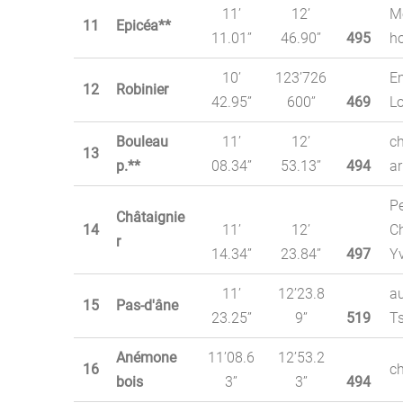
11’
12’
M
11
Epicéa**
11.01’’
46.90’’
495
ho
10’
123’726
Em
12
Robinier
42.95’’
600’’
469
L
Bouleau
11’
12’
ch
13
p.**
08.34’’
53.13’’
494
ar
Pe
Châtaignie
14
11’
12’
C
r
14.34’’
23.84’’
497
Yv
11’
12’23.8
a
15
Pas-d'âne
23.25’’
9’’
519
T
Anémone
11’08.6
12’53.2
16
c
bois
3’’
3’’
494