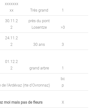
x
xxxxxxx
xx
Très grand
1
x
30.11.2
près du pont
2
Losentze
>3
24.11.2
2
30 ans
3
01.12.2
2
grand arbre
1
bc
e de l’Ardévaz (rte d’Ovronnaz)
p
ez moi mais pas de fleurs
X