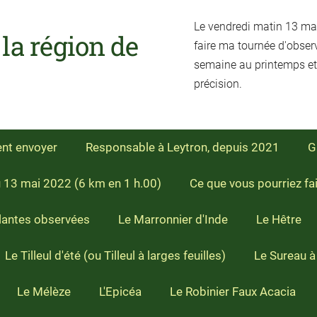
Le vendredi matin 13 mai 
a région de
faire ma tournée d'obser
semaine au printemps et
précision.
ent envoyer
Responsable à Leytron, depuis 2021
G
u 13 mai 2022 (6 km en 1 h.00)
Ce que vous pourriez fa
lantes observées
Le Marronnier d'Inde
Le Hêtre
Le Tilleul d'été (ou Tilleul à larges feuilles)
Le Sureau à
Le Mélèze
L'Epicéa
Le Robinier Faux Acacia