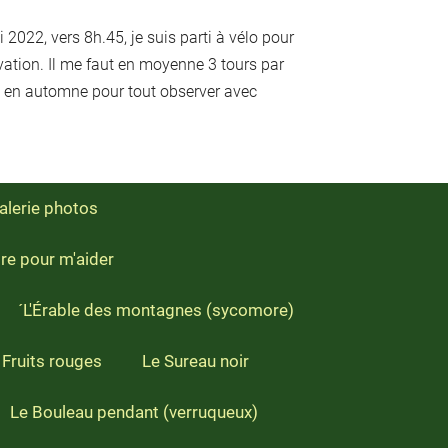
2022, vers 8h.45, je suis parti à vélo pour
vation. Il me faut en moyenne 3 tours par
 en automne pour tout observer avec
alerie photos
ire pour m'aider
´L'Érable des montagnes (sycomore)
 Fruits rouges
Le Sureau noir
Le Bouleau pendant (verruqueux)