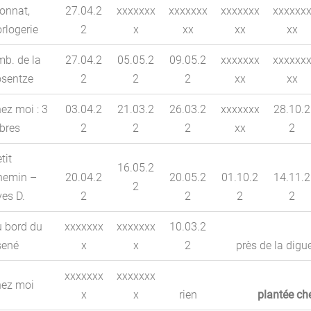
onnat,
27.04.2
xxxxxxx
xxxxxxx
xxxxxxx
xxxxxx
rlogerie
2
x
xx
xx
xx
b. de la
27.04.2
05.05.2
09.05.2
xxxxxxx
xxxxxx
osentze
2
2
2
xx
xx
ez moi : 3
03.04.2
21.03.2
26.03.2
xxxxxxx
28.10.2
bres
2
2
2
xx
2
tit
16.05.2
hemin –
20.04.2
20.05.2
01.10.2
14.11.2
2
es D.
2
2
2
2
u bord du
xxxxxxx
xxxxxxx
10.03.2
sené
x
x
2
près de la digu
xxxxxxx
xxxxxxx
hez moi
x
x
rien
plantée ch