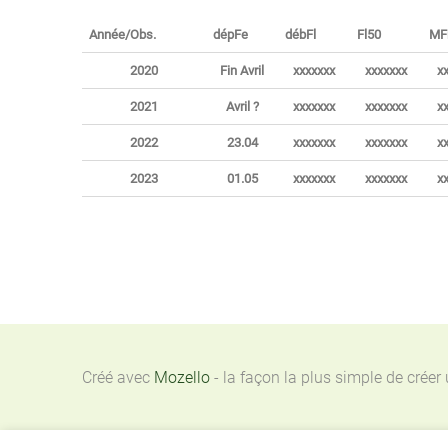
Année/Obs.
dépFe
débFl
Fl50
MF
2020
Fin Avril
xxxxxxx
xxxxxxx
x
2021
Avril ?
xxxxxxx
xxxxxxx
x
2022
23.04
xxxxxxx
xxxxxxx
x
2023
01.05
xxxxxxx
xxxxxxx
x
Créé avec
Mozello
- la façon la plus simple de créer