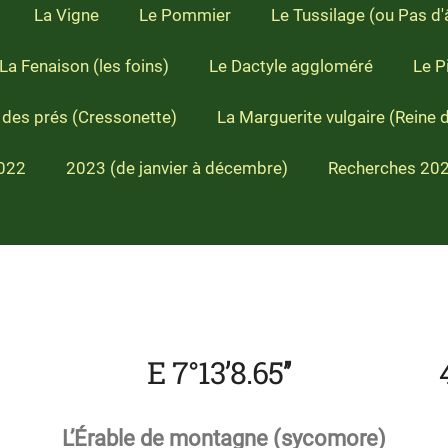
La Vigne
Le Pommier
Le Tussilage (ou Pas d
La Fenaison (les foins)
Le Dactyle aggloméré
Le Pi
des prés (Cressonette)
La Marguerite vulgaire (Reine 
022
2023 (de janvier à décembre)
Recherches 20
.08’’ E 7°13’8.65’’ 472
L’Érable de montagne (sycomore)