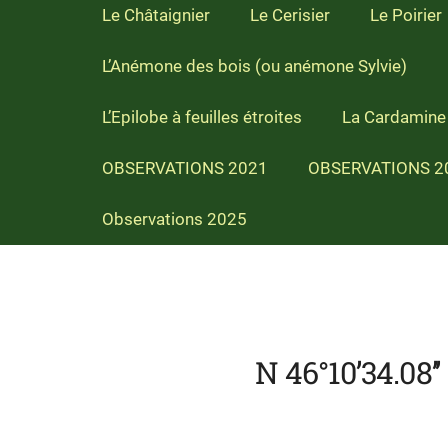
Le Châtaignier
Le Cerisier
Le Poirier
L’Anémone des bois (ou anémone Sylvie)
L’Epilobe à feuilles étroites
La Cardamine 
OBSERVATIONS 2021
OBSERVATIONS 2
Observations 2025
N 46°10’34