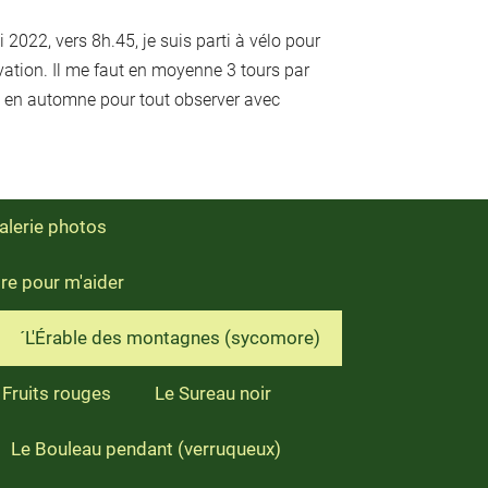
2022, vers 8h.45, je suis parti à vélo pour
vation. Il me faut en moyenne 3 tours par
 en automne pour tout observer avec
alerie photos
ire pour m'aider
´L'Érable des montagnes (sycomore)
 Fruits rouges
Le Sureau noir
Le Bouleau pendant (verruqueux)