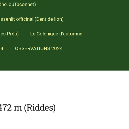
'âne, ouTaconnet)
ssenlit officinal (Dent de lion)
des Prés)
Le Colchique d’automne
24
OBSERVATIONS 2024
 m (Riddes)