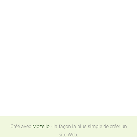
Créé avec
Mozello
- la façon la plus simple de créer un
site Web.