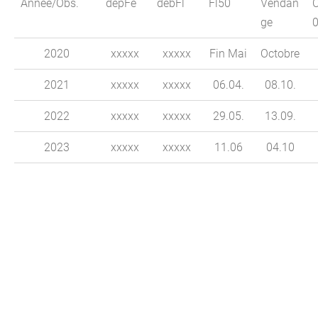
Année/Obs.
dépFe
débFl
Fl50
Vendan
ge
2020
xxxxx
xxxxx
Fin Mai
Octobre
2021
xxxxx
xxxxx
06.04.
08.10.
2022
xxxxx
xxxxx
29.05.
13.09.
2023
xxxxx
xxxxx
11.06
04.10