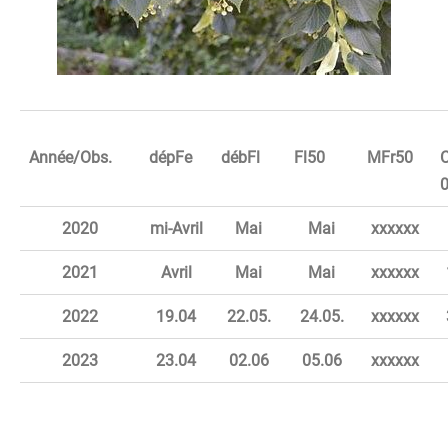
Année/Obs.
dépFe
débFl
Fl50
MFr50
2020
mi-Avril
Mai
Mai
xxxxxx
2021
Avril
Mai
Mai
xxxxxx
2022
19.04
22.05.
24.05.
xxxxxx
2023
23.04
02.06
05.06
xxxxxx